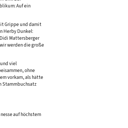
likum: Auf ein
mit Grippe und damit
on Herby Dunkel:
 Didi Mattersberger
 wir werden die große
 und viel
 beisammen, ohne
nem vorkam, als hätte
ein Stammbuchsatz
finesse auf höchstem