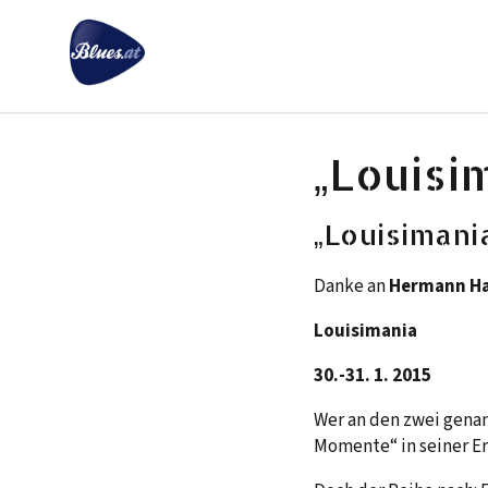
Zum
Inhalt
springen
„Louisim
„Louisimania
Danke an
Hermann Ha
Louisimania
30.-31. 1. 2015
Wer an den zwei genan
Momente“ in seiner Er