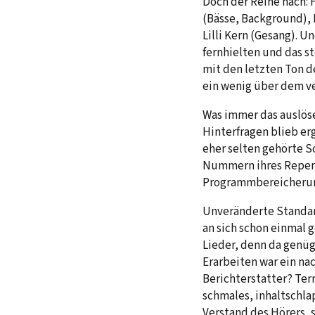
Doch der Reihe nach: F
(Bässe, Background), 
Lilli Kern (Gesang). 
fernhielten und das st
mit den letzten Ton d
ein wenig über dem ve
Was immer das auslös
Hinterfragen blieb er
eher selten gehörte So
Nummern ihres Reperto
Programmbereicherung
Unveränderte Standar
an sich schon einmal 
Lieder, denn da genüg
Erarbeiten war ein na
Berichterstatter? Ter
schmales, inhaltschla
Verstand des Hörers, s