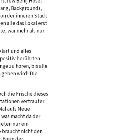
artcrew Benij Hösel
sang, Background),
von der inneren Stadt
n alle das Lokal erst
te, war mehr als nur
ärt und alles
 positiv berührten
ge zu hören, bis alle
 geben wird! Die
ch die Frische dieses
tationen vertrauter
 Mal aufs Neue
d was macht da der
ieten nur ein
e braucht nicht den
en Form der