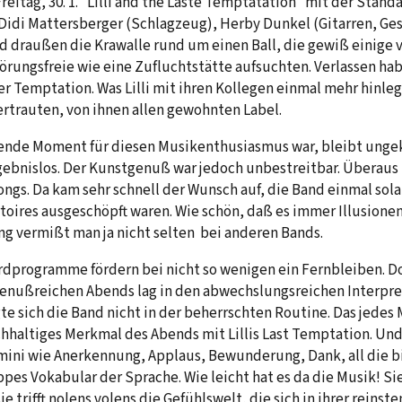
reitag, 30. 1. “Lilli and the Laste Temptatation“ mit der Stand
Didi Mattersberger (Schlagzeug), Herby Dunkel (Gitarren, Ge
Und draußen die Krawalle rund um einen Ball, die gewiß einige 
örungsfreie wie eine Zufluchtstätte aufsuchten. Verlassen habe
er Temptation. Was Lilli mit ihren Kollegen einmal mehr hinleg
rtrauten, von ihnen allen gewohnten Label.
ende Moment für diesen Musikenthusiasmus war, bleibt ungekl
gebnislos. Der Kunstgenuß war jedoch unbestreitbar. Überaus
ngs. Da kam sehr schnell der Wunsch auf, die Band einmal solan
ires ausgeschöpft waren. Wie schön, daß es immer Illusionen
 vermißt man ja nicht selten bei anderen Bands.
dprogramme fördern bei nicht so wenigen ein Fernbleiben. Do
genußreichen Abends lag in den abwechslungsreichen Interpre
te sich die Band nicht in der beherrschten Routine. Das jedes
chhaltiges Merkmal des Abends mit Lillis Last Temptation. Un
mini wie Anerkennung, Applaus, Bewunderung, Dank, all die b
ppes Vokabular der Sprache. Wie leicht hat es da die Musik! Si
ie trifft nolens volens die Gefühlswelt, die sich in ihrer reinst