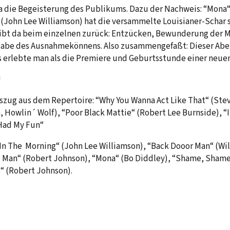
a die Begeisterung des Publikums. Dazu der Nachweis: “Mona“
“ (John Lee Williamson) hat die versammelte Louisianer-Schar s
ibt da beim einzelnen zurück: Entzücken, Bewunderung der M
sgabe des Ausnahmekönnens. Also zusammengefaßt: Dieser Abe
 erlebte man als die Premiere und Geburtsstunde einer neue
!
zug aus dem Repertoire: “Why You Wanna Act Like That“ (Stev
, Howlin´ Wolf), “Poor Black Mattie“ (Robert Lee Burnside), “
 Had My Fun“
y In The Morning“ (John Lee Williamson), “Back Dooor Man“ (Wi
n´ Man“ (Robert Johnson), “Mona“ (Bo Diddley), “Shame, Sha
“ (Robert Johnson).