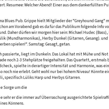
rt. Resumee: Welcher Abend! Einer aus dem dankerfüllten Pub
iana Blues Pub. Grippe hielt Mitglieder der “Greyhound Gang“ 
Schon am Vorabend gab es da für das Publikum folgende Info v
und. Daher dürfen wir morgen hier sein: Michael Hudec (Bass),
ülik (Mundharmonikas), Herby Dunkel (Gitarren, Gesang). und
erben spielen!“. Samstag: Gesagt, getan.
h passierte, liegt im Dunkeln. Das Lokal hat mit Mühe und Not
e noch 2-3 Stehplätze freigehalten. Das Quartett, erstmals
heck, spielte in derartiger Intensität und Harmonie, was ei
so noch nie erlebt. Geht wohl nur bei hohem Niveau! Könnte 
i, spezifisch Lüliks Harp und Herbys Gitarren.
ie Sorge um die
ie sehr er die immer auf Überraschung ausgerichtete Spielraf
seines Könnens.