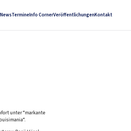
News
Termine
Info Corner
Veröffentlichungen
Kontakt
ofort unter “markante
ouisimania“.