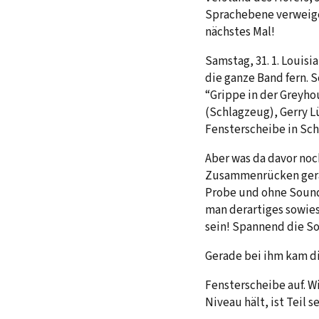
Sprachebene verweige
nächstes Mal!
Samstag, 31. 1. Louis
die ganze Band fern. 
“Grippe in der Greyho
(Schlagzeug), Gerry L
Fensterscheibe in Sch
Aber was da davor noc
Zusammenrücken gerad
Probe und ohne Soundc
man derartiges sowie
sein! Spannend die Sol
Gerade bei ihm kam d
Fensterscheibe auf. W
Niveau hält, ist Teil 