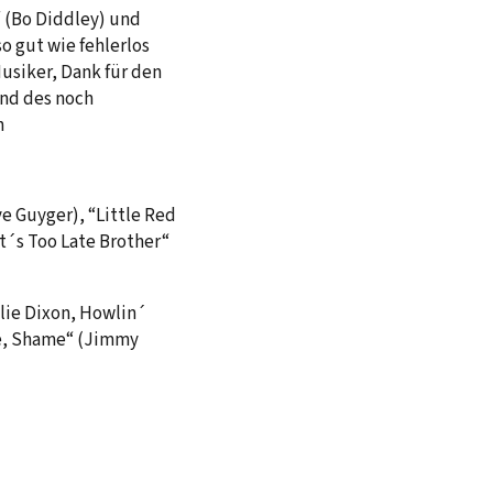
 (Bo Diddley) und
o gut wie fehlerlos
usiker, Dank für den
nd des noch
n
e Guyger), “Little Red
It´s Too Late Brother“
llie Dixon, Howlin´
me, Shame“ (Jimmy