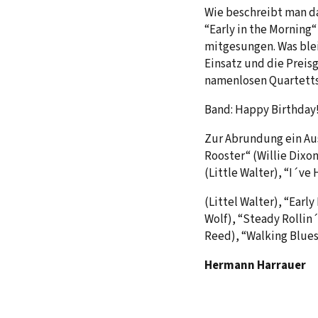
Wie beschreibt man d
“Early in the Morning
mitgesungen. Was ble
Einsatz und die Prei
namenlosen Quartetts
Band: Happy Birthday
Zur Abrundung ein Aus
Rooster“ (Willie Dixon
(Little Walter), “I´ve
(Littel Walter), “Earl
Wolf), “Steady Rolli
Reed), “Walking Blues
Hermann Harrauer