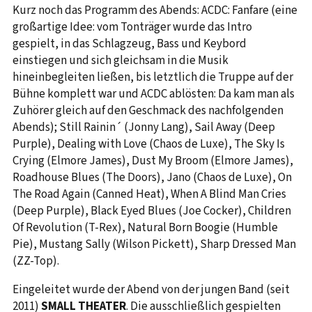
Kurz noch das Programm des Abends: ACDC: Fanfare (eine
großartige Idee: vom Tonträger wurde das Intro
gespielt, in das Schlagzeug, Bass und Keybord
einstiegen und sich gleichsam in die Musik
hineinbegleiten ließen, bis letztlich die Truppe auf der
Bühne komplett war und ACDC ablösten: Da kam man als
Zuhörer gleich auf den Geschmack des nachfolgenden
Abends); Still Rainin´ (Jonny Lang), Sail Away (Deep
Purple), Dealing with Love (Chaos de Luxe), The Sky Is
Crying (Elmore James), Dust My Broom (Elmore James),
Roadhouse Blues (The Doors), Jano (Chaos de Luxe), On
The Road Again (Canned Heat), When A Blind Man Cries
(Deep Purple), Black Eyed Blues (Joe Cocker), Children
Of Revolution (T-Rex), Natural Born Boogie (Humble
Pie), Mustang Sally (Wilson Pickett), Sharp Dressed Man
(ZZ-Top).
Eingeleitet wurde der Abend von der jungen Band (seit
2011)
SMALL THEATER
. Die ausschließlich gespielten