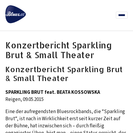
Zum
Inhalt
springen
Menü
öffnen
News
Termine
Info Co
Konzertbericht Sparkling
Brut & Small Theater
Konzertbericht Sparkling Brut
& Small Theater
SPARKLING BRUT feat. BEATA KOSSOWSKA
Reigen, 09.05.2015
Eine der aufregendsten Bluesrockbands, die “Sparkling
Brut“, ist nach in Wirklichkeit erst seit kurzer Zeit auf
der Bühne, hat inzwischen sich – durch fleißig