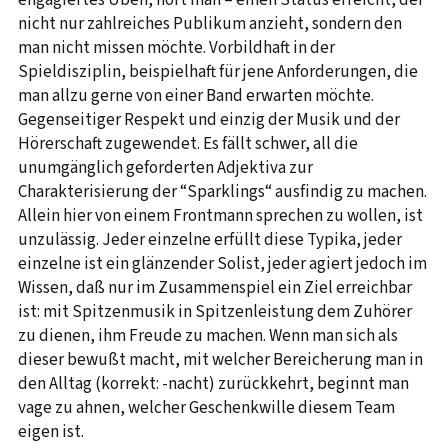
engagiertes Üben, hört man – einen Status erreicht, der
nicht nur zahlreiches Publikum anzieht, sondern den
man nicht missen möchte. Vorbildhaft in der
Spieldisziplin, beispielhaft für jene Anforderungen, die
man allzu gerne von einer Band erwarten möchte.
Gegenseitiger Respekt und einzig der Musik und der
Hörerschaft zugewendet. Es fällt schwer, all die
unumgänglich geforderten Adjektiva zur
Charakterisierung der “Sparklings“ ausfindig zu machen.
Allein hier von einem Frontmann sprechen zu wollen, ist
unzulässig. Jeder einzelne erfüllt diese Typika, jeder
einzelne ist ein glänzender Solist, jeder agiert jedoch im
Wissen, daß nur im Zusammenspiel ein Ziel erreichbar
ist: mit Spitzenmusik in Spitzenleistung dem Zuhörer
zu dienen, ihm Freude zu machen. Wenn man sich als
dieser bewußt macht, mit welcher Bereicherung man in
den Alltag (korrekt: -nacht) zurückkehrt, beginnt man
vage zu ahnen, welcher Geschenkwille diesem Team
eigen ist.