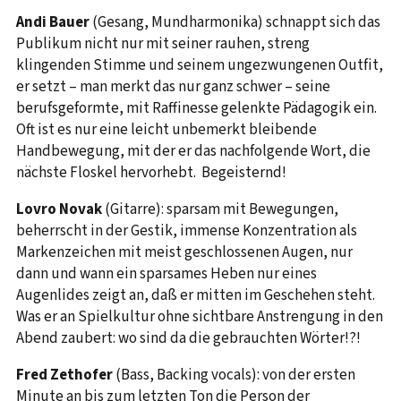
Andi Bauer
(Gesang, Mundharmonika) schnappt sich das
Publikum nicht nur mit seiner rauhen, streng
klingenden Stimme und seinem ungezwungenen Outfit,
er setzt – man merkt das nur ganz schwer – seine
berufsgeformte, mit Raffinesse gelenkte Pädagogik ein.
Oft ist es nur eine leicht unbemerkt bleibende
Handbewegung, mit der er das nachfolgende Wort, die
nächste Floskel hervorhebt. Begeisternd!
Lovro Novak
(Gitarre): sparsam mit Bewegungen,
beherrscht in der Gestik, immense Konzentration als
Markenzeichen mit meist geschlossenen Augen, nur
dann und wann ein sparsames Heben nur eines
Augenlides zeigt an, daß er mitten im Geschehen steht.
Was er an Spielkultur ohne sichtbare Anstrengung in den
Abend zaubert: wo sind da die gebrauchten Wörter!?!
Fred Zethofer
(Bass, Backing vocals): von der ersten
Minute an bis zum letzten Ton die Person der