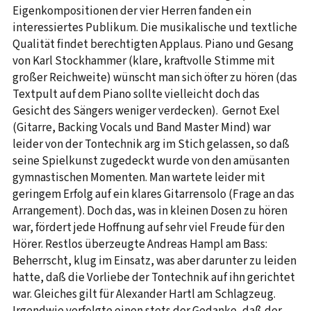
Eigenkompositionen der vier Herren fanden ein
interessiertes Publikum. Die musikalische und textliche
Qualität findet berechtigten Applaus. Piano und Gesang
von Karl Stockhammer (klare, kraftvolle Stimme mit
großer Reichweite) wünscht man sich öfter zu hören (das
Textpult auf dem Piano sollte vielleicht doch das
Gesicht des Sängers weniger verdecken). Gernot Exel
(Gitarre, Backing Vocals und Band Master Mind) war
leider von der Tontechnik arg im Stich gelassen, so daß
seine Spielkunst zugedeckt wurde von den amüsanten
gymnastischen Momenten. Man wartete leider mit
geringem Erfolg auf ein klares Gitarrensolo (Frage an das
Arrangement). Doch das, was in kleinen Dosen zu hören
war, fördert jede Hoffnung auf sehr viel Freude für den
Hörer. Restlos überzeugte Andreas Hampl am Bass:
Beherrscht, klug im Einsatz, was aber darunter zu leiden
hatte, daß die Vorliebe der Tontechnik auf ihn gerichtet
war. Gleiches gilt für Alexander Hartl am Schlagzeug.