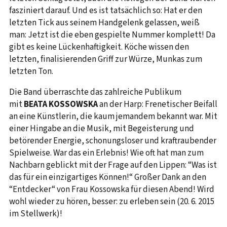
fasziniert darauf. Und es ist tatsächlich so: Hat er den
letzten Tick aus seinem Handgelenk gelassen, weiß
man: Jetzt ist die eben gespielte Nummer komplett! Da
gibt es keine Lückenhaftigkeit. Köche wissen den
letzten, finalisierenden Griff zur Würze, Munkas zum
letzten Ton.
Die Band überraschte das zahlreiche Publikum
mit
BEATA KOSSOWSKA
an der Harp: Frenetischer Beifall
an eine Künstlerin, die kaum jemandem bekannt war. Mit
einer Hingabe an die Musik, mit Begeisterung und
betörender Energie, schonungsloser und kraftraubender
Spielweise. War das ein Erlebnis! Wie oft hat man zum
Nachbarn geblickt mit der Frage auf den Lippen: “Was ist
das für ein einzigartiges Können!“ Großer Dank an den
“Entdecker“ von Frau Kossowska für diesen Abend! Wird
wohl wieder zu hören, besser: zu erleben sein (20. 6. 2015
im Stellwerk)!