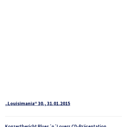
„Louisimania“ 30., 31.01.2015
Beitragsnavigation
Konzertbericht Blues´n´Lovers CD-Präsentation