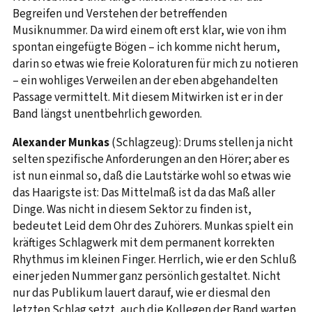
Begreifen und Verstehen der betreffenden
Musiknummer. Da wird einem oft erst klar, wie von ihm
spontan eingefügte Bögen – ich komme nicht herum,
darin so etwas wie freie Koloraturen für mich zu notieren
– ein wohliges Verweilen an der eben abgehandelten
Passage vermittelt. Mit diesem Mitwirken ist er in der
Band längst unentbehrlich geworden.
Alexander Munkas
(Schlagzeug): Drums stellen ja nicht
selten spezifische Anforderungen an den Hörer; aber es
ist nun einmal so, daß die Lautstärke wohl so etwas wie
das Haarigste ist: Das Mittelmaß ist da das Maß aller
Dinge. Was nicht in diesem Sektor zu finden ist,
bedeutet Leid dem Ohr des Zuhörers. Munkas spielt ein
kräftiges Schlagwerk mit dem permanent korrekten
Rhythmus im kleinen Finger. Herrlich, wie er den Schluß
einer jeden Nummer ganz persönlich gestaltet. Nicht
nur das Publikum lauert darauf, wie er diesmal den
letzten Schlag setzt, auch die Kollegen der Band warten