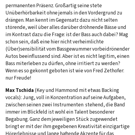
permanenten Präsenz. Großartig seine stete
Unüberhörbarkeit ohne jemals in den Vordergrund zu
drängen. Man kennt im Gegensatz dazu nicht selten
störende, weil über alles darüber dröhnende Bässe und
im Kontrast dazu die Frage: ist der Bass auch dabei? Mag
schon sein, daß eine hier nicht verheimlichte
(Über)sensibilität vom Bassgewummer vorbeidrönender
Autos beeinflussend sind. Aber ist es nicht legitim, einen
Bass miterleben zu dürfen, ohne irritiert zu werden?
Wenn es so gekonnt geboten ist wie von Fred Zethofer:
nur Freude!
Max Tschida
(Key und Hammond mit etwas Backing
vocals): Jung, voll in Konzentration auf seine Aufgaben,
zwischen seinen zwei Instrumenten stehend, die Band
immer im Blickfeld ist wohl ein Talent besonderer
Begabung. Ganz dem jeweiligen Stück zugewendet
bringt er mit der ihm gegebenen Kreativität einzigartige
Hörerlebnisse und lange haftende Akzente für das