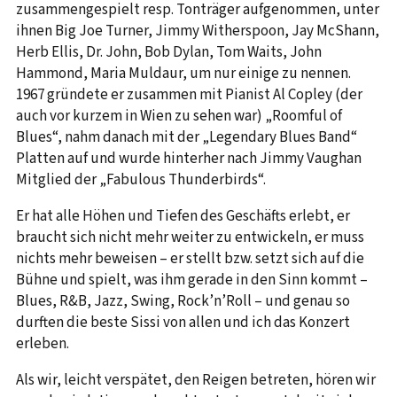
zusammengespielt resp. Tonträger aufgenommen, unter
ihnen Big Joe Turner, Jimmy Witherspoon, Jay McShann,
Herb Ellis, Dr. John, Bob Dylan, Tom Waits, John
Hammond, Maria Muldaur, um nur einige zu nennen.
1967 gründete er zusammen mit Pianist Al Copley (der
auch vor kurzem in Wien zu sehen war) „Roomful of
Blues“, nahm danach mit der „Legendary Blues Band“
Platten auf und wurde hinterher nach Jimmy Vaughan
Mitglied der „Fabulous Thunderbirds“.
Er hat alle Höhen und Tiefen des Geschäfts erlebt, er
braucht sich nicht mehr weiter zu entwickeln, er muss
nichts mehr beweisen – er stellt bzw. setzt sich auf die
Bühne und spielt, was ihm gerade in den Sinn kommt –
Blues, R&B, Jazz, Swing, Rock’n’Roll – und genau so
durften die beste Sissi von allen und ich das Konzert
erleben.
Als wir, leicht verspätet, den Reigen betreten, hören wir