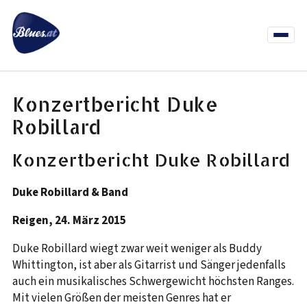
Zum
Inhalt
springen
Menü
öffnen
News
Termine
Info Co
Konzertbericht Duke
Robillard
Konzertbericht Duke Robillard
Duke Robillard & Band
Reigen, 24. März 2015
Duke Robillard wiegt zwar weit weniger als Buddy
Whittington, ist aber als Gitarrist und Sänger jedenfalls
auch ein musikalisches Schwergewicht höchsten Ranges.
Mit vielen Größen der meisten Genres hat er