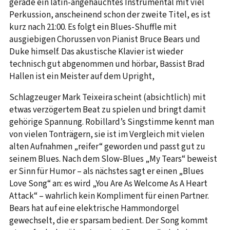
gerade ein latin-angehauchtes Instrumental mit viel
Perkussion, anscheinend schon der zweite Titel, es ist
kurz nach 21:00. Es folgt ein Blues-Shuffle mit
ausgiebigen Chorussen von Pianist Bruce Bears und
Duke himself. Das akustische Klavier ist wieder
technisch gut abgenommen und hörbar, Bassist Brad
Hallen ist ein Meister auf dem Upright,
Schlagzeuger Mark Teixeira scheint (absichtlich) mit
etwas verzögertem Beat zu spielen und bringt damit
gehörige Spannung. Robillard’s Singstimme kennt man
von vielen Tonträgern, sie ist im Vergleich mit vielen
alten Aufnahmen „reifer“ geworden und passt gut zu
seinem Blues. Nach dem Slow-Blues „My Tears“ beweist
er Sinn für Humor – als nächstes sagt er einen „Blues
Love Song“ an: es wird „You Are As Welcome As A Heart
Attack“ – wahrlich kein Kompliment für einen Partner.
Bears hat auf eine elektrische Hammondorgel
gewechselt, die er sparsam bedient. Der Song kommt