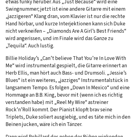
etwas funky herüber. Aus „Just Because“ wird eine
Swingnummer; jetzt ist eine andere Gitarre mit einem
„jazzigeren“ Klang dran, vom Klavier ist nur die rechte
Hand hörbar, und kurze Interjektionen kann sich Duke
nicht verkneifen – „Diamonds Are A Girl’s Best Friends“
wird angerissen, und im Finale wird das Ganze zu
„Tequila“. Auch lustig.
Billie Holiday’s „Can’t believe That You’re In Love With
Me“ wird instrumental gespielt, die Gitarre erinnert an
Herb Ellis, man hört auch Bass- und Drumsoli. „Jessie’s
Blues“ ist ein weiteres, „jazziges“ Instrumentalstück in
langsamem Tempo. Es folgen „Down In Mexico“ und eine
Hommage an B.B. King, bevor mit (wenn ich es richtig
verstanden habe) mit „Reel My Wire“ astreiner
Rock’n’Roll kommt. Der Pianist klopft brav seine
Triplets, Duke soliert ausgiebig, und es täte mich in den
Beinen jucken, wäre ich ein Tänzer.