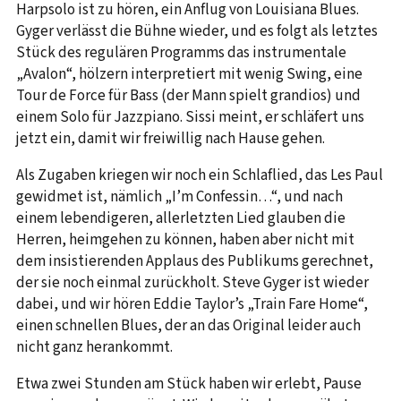
Harpsolo ist zu hören, ein Anflug von Louisiana Blues.
Gyger verlässt die Bühne wieder, und es folgt als letztes
Stück des regulären Programms das instrumentale
„Avalon“, hölzern interpretiert mit wenig Swing, eine
Tour de Force für Bass (der Mann spielt grandios) und
einem Solo für Jazzpiano. Sissi meint, er schläfert uns
jetzt ein, damit wir freiwillig nach Hause gehen.
Als Zugaben kriegen wir noch ein Schlaflied, das Les Paul
gewidmet ist, nämlich „I’m Confessin…“, und nach
einem lebendigeren, allerletzten Lied glauben die
Herren, heimgehen zu können, haben aber nicht mit
dem insistierenden Applaus des Publikums gerechnet,
der sie noch einmal zurückholt. Steve Gyger ist wieder
dabei, und wir hören Eddie Taylor’s „Train Fare Home“,
einen schnellen Blues, der an das Original leider auch
nicht ganz herankommt.
Etwa zwei Stunden am Stück haben wir erlebt, Pause