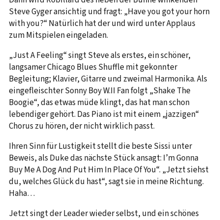
Dann wird Robillard des neben der Bühne winkenden
Steve Gyger ansichtig und fragt: „Have you got your horn
with you?“ Natürlich hat der und wird unter Applaus
zum Mitspielen eingeladen.
„Just A Feeling“ singt Steve als erstes, ein schöner,
langsamer Chicago Blues Shuffle mit gekonnter
Begleitung; Klavier, Gitarre und zweimal Harmonika. Als
eingefleischter Sonny Boy W.II Fan folgt „Shake The
Boogie“, das etwas müde klingt, das hat man schon
lebendiger gehört. Das Piano ist mit einem „jazzigen“
Chorus zu hören, der nicht wirklich passt.
Ihren Sinn für Lustigkeit stellt die beste Sissi unter
Beweis, als Duke das nächste Stück ansagt: I’m Gonna
Buy Me A Dog And Put Him In Place Of You“. „Jetzt siehst
du, welches Glück du hast“, sagt sie in meine Richtung.
Haha…
Jetzt singt der Leader wieder selbst, und ein schönes