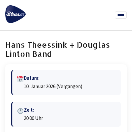
Zum
Inhalt
springen
Menü
öffnen
News
Termine
Info Co
Hans Theessink + Douglas
Linton Band
Datum:
10. Januar 2026
(Vergangen)
Zeit:
20:00 Uhr