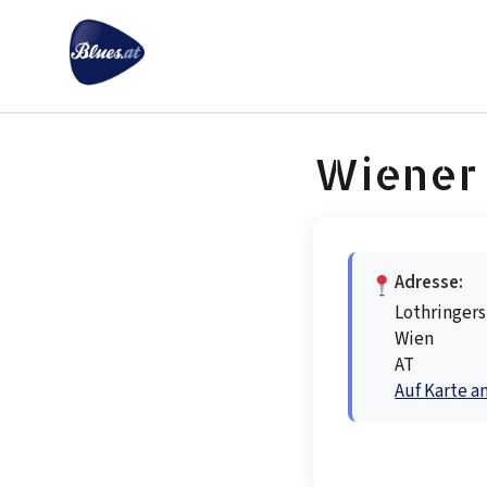
Zum
Inhalt
springen
Wiener 
Adresse:
Lothringers
Wien
AT
Auf Karte a