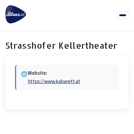
Zum
Inhalt
springen
Menü
öffnen
News
Termine
Info Co
Strasshofer Kellertheater
Website:
https://www.kabarett.at