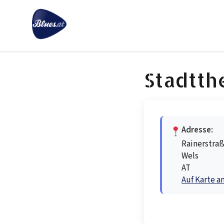
Zum
Inhalt
springen
Stadtth
Adresse:
Rainerstraß
Wels
AT
Auf Karte a