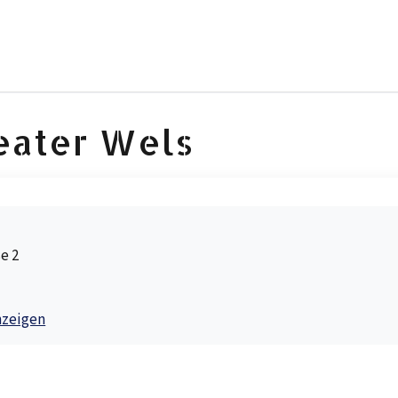
eater Wels
e 2
nzeigen