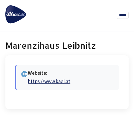
Zum
Inhalt
springen
Menü
öffnen
News
Termine
Info Co
Marenzihaus Leibnitz
Website:
https://www.kael.at