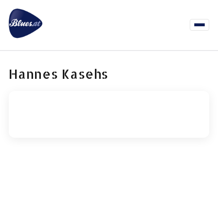
Zum
Inhalt
springen
Menü
öffnen
News
Termine
Info Co
Hannes Kasehs