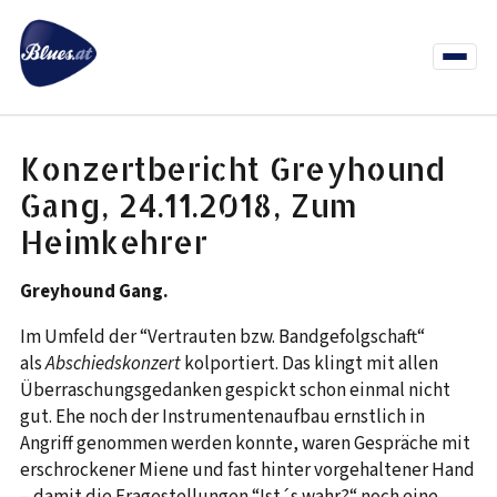
Zum
Inhalt
springen
Menü
öffnen
News
Termine
Info Co
Konzertbericht Greyhound
Gang, 24.11.2018, Zum
Heimkehrer
Greyhound Gang.
Im Umfeld der “Vertrauten bzw. Bandgefolgschaft“
als
Abschiedskonzert
kolportiert. Das klingt mit allen
Überraschungsgedanken gespickt schon einmal nicht
gut. Ehe noch der Instrumentenaufbau ernstlich in
Angriff genommen werden konnte, waren Gespräche mit
erschrockener Miene und fast hinter vorgehaltener Hand
– damit die Fragestellungen “Ist´s wahr?“ noch eine