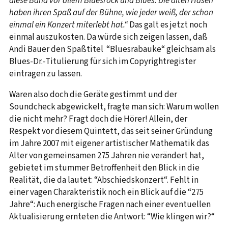
diese Band vor allem Bluesrock und Blues. Die alten Hasen
haben ihren Spaß auf der Bühne, wie jeder weiß, der schon
einmal ein Konzert miterlebt hat.“
Das galt es jetzt noch
einmal auszukosten. Da würde sich zeigen lassen, daß
Andi Bauer den Spaßtitel “Bluesrabauke“ gleichsam als
Blues-Dr.-Titulierung für sich im Copyrightregister
eintragen zu lassen.
Waren also doch die Geräte gestimmt und der
Soundcheck abgewickelt, fragte man sich: Warum wollen
die nicht mehr? Fragt doch die Hörer! Allein, der
Respekt vor diesem Quintett, das seit seiner Gründung
im Jahre 2007 mit eigener artistischer Mathematik das
Alter von gemeinsamen 275 Jahren nie verändert hat,
gebietet im stummer Betroffenheit den Blick in die
Realität, die da lautet: “Abschiedskonzert“. Fehlt in
einer vagen Charakteristik noch ein Blick auf die “275
Jahre“: Auch energische Fragen nach einer eventuellen
Aktualisierung ernteten die Antwort: “Wie klingen wir?“