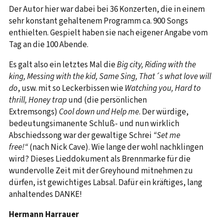
Der Autor hier war dabei bei 36 Konzerten, die in einem
sehr konstant gehaltenem Programm ca. 900 Songs
enthielten. Gespielt haben sie nach eigener Angabe vom
Tag an die 100 Abende.
Es galt also ein letztes Mal die
Big city, Riding with the
king, Messing with the kid, Same Sing, That´s what love will
do
, usw. mit so Leckerbissen wie
Watching you, Hard to
thrill, Honey trap
und (die persönlichen
Extremsongs)
Cool down und Help me
. Der würdige,
bedeutungsimanente Schluß- und nun wirklich
Abschiedssong war der gewaltige Schrei
“Set me
free!“
(nach Nick Cave). Wie lange der wohl nachklingen
wird? Dieses Lieddokument als Brennmarke für die
wundervolle Zeit mit der Greyhound mitnehmen zu
dürfen, ist gewichtiges Labsal. Dafür ein kräftiges, lang
anhaltendes DANKE!
Hermann Harrauer