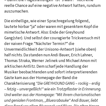
reelle Chance auf eine negative Antwort hatten, rundum
auszumachen.
Die einhellige, wie einer Sprachregelung folgend,
lautete hörbar “ja“ oder waren mit gesenktem Kopf die
mimetische Antwort. Also: Ende der Greyhound
Gang(ster). Und selbst der couragierte Trickversuch mit
der naiven Frage: “Nächster Termin?“ die
Unvermeidlichkeit der Unisono-Antwort (siehe oben)
half nichts. Da standen nun Andi Bauer, Erich Lahner,
Thomas Straka, Werner Jelinek und Michael Amon mit
arktischen Antlitz. Dem scharf jede Handlung der
Musiker beobachtenden und sofort interpretierenden
Gäste kam aus der Homepage der Band die
Charakterisierung
“Die GREYHOUND GANG – rockig – erdig
– fetzig – unvergeßlich!“ wie ein Trotzpflaster in Erinnerung.
Und weiter aus der Homepage: “Mit ihrem charismatischen
und genialen Frontman, „Bluesrabauke“ Andi Bauer, liebt