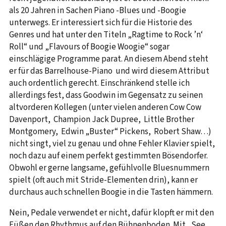
als 20 Jahren in Sachen Piano -Blues und -Boogie
unterwegs. Er interessiert sich für die Historie des
Genres und hat unter den Titeln „Ragtime to Rock ’n‘
Roll“ und „Flavours of Boogie Woogie“ sogar
einschlägige Programme parat. An diesem Abend steht
er für das Barrelhouse-Piano und wird diesem Attribut
auch ordentlich gerecht. Einschränkend stelle ich
allerdings fest, dass Goodwin im Gegensatz zu seinen
altvorderen Kollegen (unter vielen anderen Cow Cow
Davenport, Champion Jack Dupree, Little Brother
Montgomery, Edwin „Buster“ Pickens, Robert Shaw…)
nicht singt, viel zu genau und ohne Fehler Klavier spielt,
noch dazu auf einem perfekt gestimmten Bösendorfer.
Obwohl er gerne langsame, gefühlvolle Bluesnummern
spielt (oft auch mit Stride-Elementen drin), kann er
durchaus auch schnellen Boogie in die Tasten hämmern.
Nein, Pedale verwendet er nicht, dafür klopft er mit den
Füßen den Rhythmus auf den Bühnenboden. Mit „See