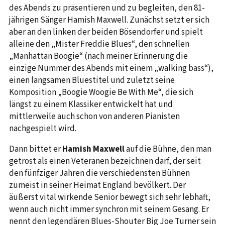
des Abends zu präsentieren und zu begleiten, den 81-
jährigen Sänger Hamish Maxwell. Zunächst setzt er sich
aber an den linken der beiden Bösendorfer und spielt
alleine den „Mister Freddie Blues“, den schnellen
„Manhattan Boogie“ (nach meiner Erinnerung die
einzige Nummer des Abends mit einem „walking bass“),
einen langsamen Bluestitel und zuletzt seine
Komposition „Boogie Woogie Be With Me“, die sich
längst zu einem Klassiker entwickelt hat und
mittlerweile auch schon von anderen Pianisten
nachgespielt wird.
Dann bittet er
Hamish Maxwell
auf die Bühne, den man
getrost als einen Veteranen bezeichnen darf, der seit
den fünfziger Jahren die verschiedensten Bühnen
zumeist in seiner Heimat England bevölkert. Der
äußerst vital wirkende Senior bewegt sich sehr lebhaft,
wenn auch nicht immer synchron mit seinem Gesang. Er
nennt den legendären Blues-Shouter Big Joe Turner sein