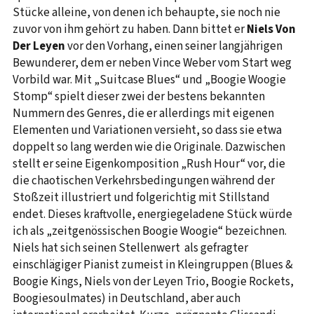
Stücke alleine, von denen ich behaupte, sie noch nie
zuvor von ihm gehört zu haben. Dann bittet er
Niels Von
Der Leyen
vor den Vorhang, einen seiner langjährigen
Bewunderer, dem er neben Vince Weber vom Start weg
Vorbild war. Mit „Suitcase Blues“ und „Boogie Woogie
Stomp“ spielt dieser zwei der bestens bekannten
Nummern des Genres, die er allerdings mit eigenen
Elementen und Variationen versieht, so dass sie etwa
doppelt so lang werden wie die Originale. Dazwischen
stellt er seine Eigenkomposition „Rush Hour“ vor, die
die chaotischen Verkehrsbedingungen während der
Stoßzeit illustriert und folgerichtig mit Stillstand
endet. Dieses kraftvolle, energiegeladene Stück würde
ich als „zeitgenössischen Boogie Woogie“ bezeichnen.
Niels hat sich seinen Stellenwert als gefragter
einschlägiger Pianist zumeist in Kleingruppen (Blues &
Boogie Kings, Niels von der Leyen Trio, Boogie Rockets,
Boogiesoulmates) in Deutschland, aber auch