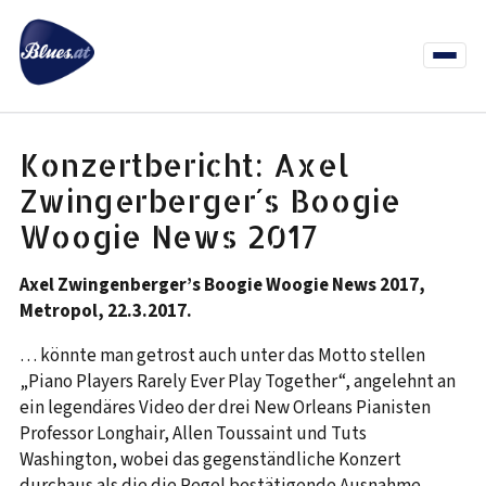
Zum
Inhalt
springen
Menü
öffnen
News
Termine
Info Co
Konzertbericht: Axel
Zwingerberger´s Boogie
Woogie News 2017
Axel Zwingenberger’s Boogie Woogie News 2017,
Metropol, 22.3.2017.
… könnte man getrost auch unter das Motto stellen
„Piano Players Rarely Ever Play Together“, angelehnt an
ein legendäres Video der drei New Orleans Pianisten
Professor Longhair, Allen Toussaint und Tuts
Washington, wobei das gegenständliche Konzert
durchaus als die die Regel bestätigende Ausnahme