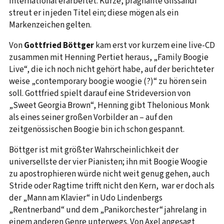
international erarbeitet. Kurze, prägnante Glissandi
streut er in jeden Titel ein; diese mögen als ein
Markenzeichen gelten.
Von
Gottfried Böttger
kam erst vor kurzem eine live-CD
zusammen mit Henning Pertiet heraus, „Family Boogie
Live“, die ich noch nicht gehört habe, auf der berichteter
weise „contemporary boogie woogie (?)“ zu hören sein
soll. Gottfried spielt darauf eine Strideversion von
„Sweet Georgia Brown“, Henning gibt Thelonious Monk
als eines seiner großen Vorbilder an – auf den
zeitgenössischen Boogie bin ich schon gespannt.
Böttger ist mit größter Wahrscheinlichkeit der
universellste der vier Pianisten; ihn mit Boogie Woogie
zu apostrophieren würde nicht weit genug gehen, auch
Stride oder Ragtime trifft nicht den Kern, war er doch als
der „Mann am Klavier“ in Udo Lindenbergs
„Rentnerband“ und dem „Panikorchester“ jahrelang in
einem anderen Genre unterwegs. Von Axel angesagt