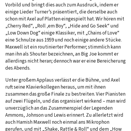
Vorbild und bringt dies auch zum Ausdruck, indem er
einige Lieder Turner’s präsentiert, die derselbe auch
schon mit Axel auf Platten eingespielt hat. Wir hören mit
„Cherry Red“, „Roll ‚em Boy“, „Hide and Go Seek“ und
„Low Down Dog“ einige Klassiker, mit „Chains of Love“
eine Schnulze aus 1959 und noch einige andere Stücke.
Maxwell ist ein routinierter Performer; stimmlich kann
man ihn als Shouter bezeichnen, an Big Joe kommt er
allerdings nicht heran; dennoch war er eine Bereicherung
des Abends.
Unter großem Applaus verlässt er die Bühne, und Axel
ruft seine Klavierkollegen heraus, um mit ihnen
zusammen das große Finale zu bestreiten. Vier Pianisten
auf zwei Flügeln, und das organisiert wirkend – man wird
unverzüglich an das Zusammenspiel der Legenden
Ammons, Johnson und Lewis erinnert. Zu allerletzt wird
auch Hamish Maxwell noch einmal ans Mikrophon
gerufen, und mit „Shake, Rattle & Roll“ und dem „How