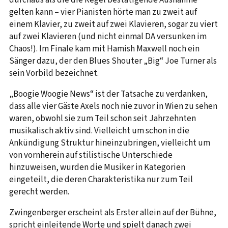
gelten kann – vier Pianisten hörte man zu zweit auf
einem Klavier, zu zweit auf zwei Klavieren, sogar zu viert
auf zwei Klavieren (und nicht einmal DA versunken im
Chaos!). Im Finale kam mit Hamish Maxwell noch ein
Sänger dazu, der den Blues Shouter „Big“ Joe Turner als
sein Vorbild bezeichnet.
„Boogie Woogie News“ ist der Tatsache zu verdanken,
dass alle vier Gäste Axels noch nie zuvor in Wien zu sehen
waren, obwohl sie zum Teil schon seit Jahrzehnten
musikalisch aktiv sind. Vielleicht um schon in die
Ankündigung Struktur hineinzubringen, vielleicht um
von vornherein auf stilistische Unterschiede
hinzuweisen, wurden die Musiker in Kategorien
eingeteilt, die deren Charakteristika nur zum Teil
gerecht werden.
Zwingenberger erscheint als Erster allein auf der Bühne,
spricht einleitende Worte und spielt danach zwei