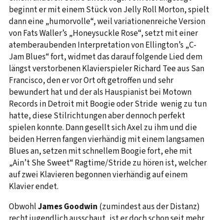
beginnt er mit einem Stück von Jelly Roll Morton, spielt
dann eine „humorvolle“, weil variationenreiche Version
von Fats Waller’s „Honeysuckle Rose“, setzt mit einer
atemberaubenden Interpretation von Ellington’s „C-
Jam Blues“ fort, widmet das darauf folgende Lied dem
längst verstorbenen Klavierspieler Richard Tee aus San
Francisco, den er vor Ort oft getroffen und sehr
bewundert hat und der als Hauspianist bei Motown
Records in Detroit mit Boogie oder Stride wenig zu tun
hatte, diese Stilrichtungen aber dennoch perfekt
spielen konnte. Dann gesellt sich Axel zu ihm und die
beiden Herren fangen vierhändig mit einem langsamen
Blues an, setzen mit schnellem Boogie fort, ehe mit
„Ain’t She Sweet“ Ragtime/Stride zu hören ist, welcher
auf zwei Klavieren begonnen vierhändig auf einem
Klavier endet.
Obwohl
James Goodwin
(zumindest aus der Distanz)
recht jugendlich ausschaut, ist er doch schon seit mehr