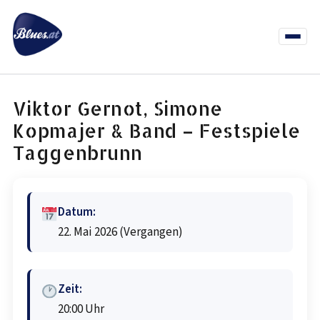
Zum
Inhalt
springen
Menü
öffnen
News
Termine
Info Co
Viktor Gernot, Simone
Kopmajer & Band – Festspiele
Taggenbrunn
Datum:
22. Mai 2026
(Vergangen)
Zeit:
20:00 Uhr