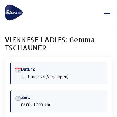
Zum
Inhalt
springen
Menü
öffnen
News
Termine
Info Co
VIENNESE LADIES: Gemma
TSCHAUNER
Datum:
12. Juni 2024
(Vergangen)
Zeit:
08:00 - 17:00 Uhr