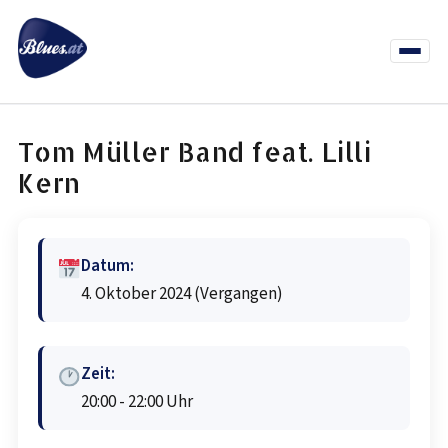
Zum
Inhalt
springen
Menü
öffnen
News
Termine
Info Co
Tom Müller Band feat. Lilli
Kern
Datum:
4. Oktober 2024
(Vergangen)
Zeit:
20:00 - 22:00 Uhr