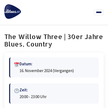
Zum
Inhalt
springen
Menü
öffnen
News
Termine
Info Co
The Willow Three | 30er Jahre
Blues, Country
Datum:
16. November 2024
(Vergangen)
Zeit:
20:00 - 23:00 Uhr