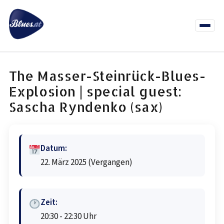
Zum
Inhalt
springen
Menü
öffnen
News
Termine
Info Co
The Masser-Steinrück-Blues-
Explosion | special guest:
Sascha Ryndenko (sax)
Datum:
22. März 2025
(Vergangen)
Zeit:
20:30 - 22:30 Uhr