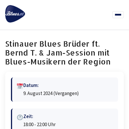
Zum
Inhalt
springen
Menü
öffnen
News
Termine
Info Co
Stinauer Blues Brüder ft.
Bernd T. & Jam-Session mit
Blues-Musikern der Region
Datum:
9. August 2024
(Vergangen)
Zeit:
18:00 - 22:00 Uhr