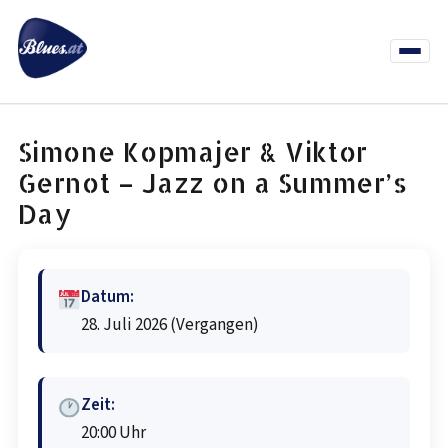
Zum
Inhalt
springen
Menü
öffnen
News
Termine
Info Co
Simone Kopmajer & Viktor
Gernot – Jazz on a Summer’s
Day
Datum:
28. Juli 2026
(Vergangen)
Zeit:
20:00 Uhr