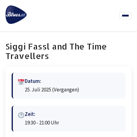
Zum
Inhalt
springen
Menü
öffnen
News
Termine
Info Co
Siggi Fassl and The Time
Travellers
Datum:
25. Juli 2025
(Vergangen)
Zeit:
19:30 - 21:00 Uhr