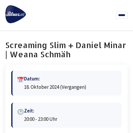
Zum
Inhalt
springen
Menü
öffnen
News
Termine
Info Co
Screaming Slim + Daniel Minar
| Weana Schmäh
Datum:
18. Oktober 2024
(Vergangen)
Zeit:
20:00 - 23:00 Uhr