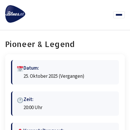
Zum
Inhalt
springen
Menü
öffnen
News
Termine
Info Co
Pioneer & Legend
Datum:
25. Oktober 2025
(Vergangen)
Zeit:
20:00 Uhr