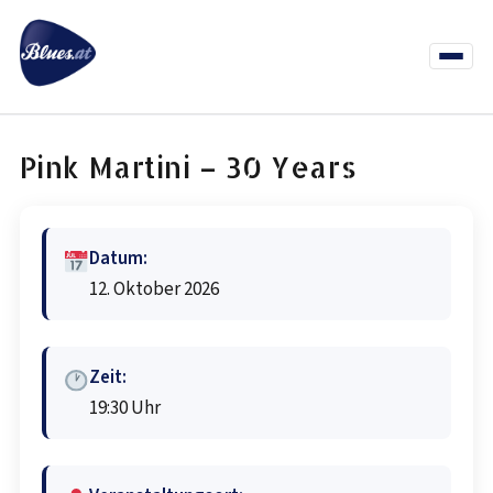
Zum
Inhalt
springen
Menü
öffnen
News
Termine
Info Co
Pink Martini – 30 Years
Datum:
12. Oktober 2026
Zeit:
19:30 Uhr