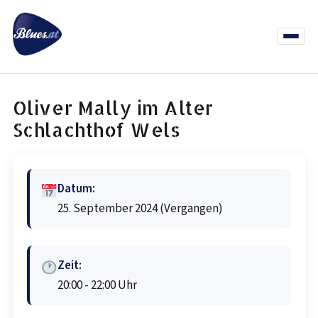
Zum
Inhalt
springen
Menü
öffnen
News
Termine
Info Co
Oliver Mally im Alter
Schlachthof Wels
Datum:
25. September 2024
(Vergangen)
Zeit:
20:00 - 22:00 Uhr