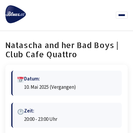
Zum
Inhalt
springen
Menü
öffnen
News
Termine
Info Co
Natascha and her Bad Boys |
Club Cafe Quattro
Datum:
10. Mai 2025
(Vergangen)
Zeit:
20:00 - 23:00 Uhr