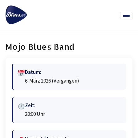
Zum
Inhalt
springen
Menü
öffnen
News
Termine
Info Co
Mojo Blues Band
Datum:
6. März 2026
(Vergangen)
Zeit:
20:00 Uhr