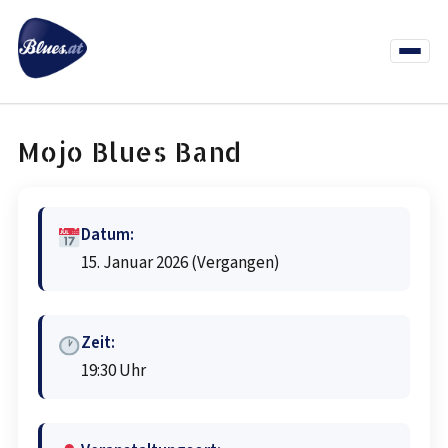
Zum
Inhalt
springen
Menü
öffnen
News
Termine
Info Co
Mojo Blues Band
Datum:
15. Januar 2026
(Vergangen)
Zeit:
19:30 Uhr