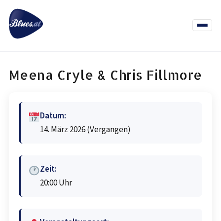
Zum
Inhalt
springen
Menü
öffnen
News
Termine
Info Co
Meena Cryle & Chris Fillmore
Datum:
14. März 2026
(Vergangen)
Zeit:
20:00 Uhr