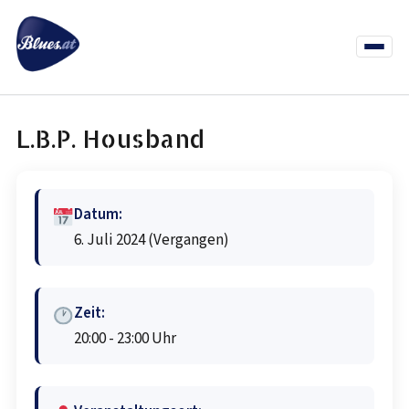
Zum
Inhalt
springen
Menü
öffnen
News
Termine
Info Co
L.B.P. Housband
Datum:
6. Juli 2024
(Vergangen)
Zeit:
20:00 - 23:00 Uhr