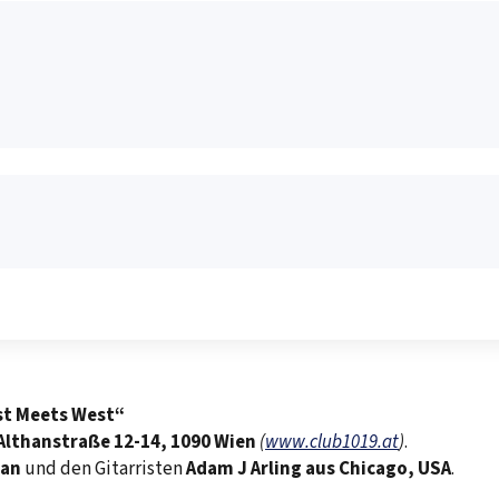
st Meets West“
 Althanstraße 12-14, 1090 Wien
(
www.club1019.at
)
.
wan
und den Gitarristen
Adam J Arling aus Chicago, USA
.