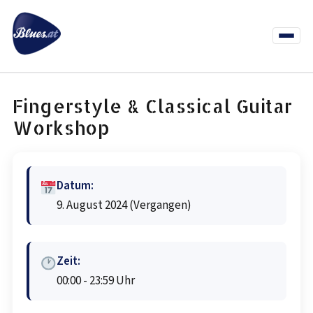
Zum
Inhalt
springen
Menü
öffnen
News
Termine
Info Co
Fingerstyle & Classical Guitar
Workshop
Datum:
9. August 2024
(Vergangen)
Zeit:
00:00 - 23:59 Uhr