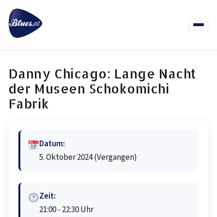
Zum
Inhalt
springen
Menü
öffnen
News
Termine
Info Co
Danny Chicago: Lange Nacht
der Museen Schokomichi
Fabrik
Datum:
5. Oktober 2024
(Vergangen)
Zeit:
21:00 - 22:30 Uhr