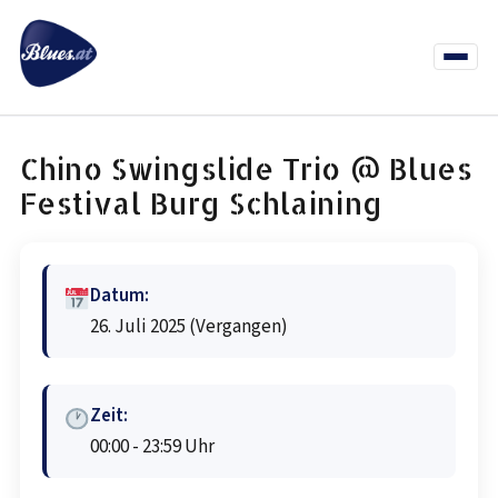
Zum
Inhalt
springen
Menü
öffnen
News
Termine
Info Co
Chino Swingslide Trio @ Blues
Festival Burg Schlaining
Datum:
26. Juli 2025
(Vergangen)
Zeit:
00:00 - 23:59 Uhr