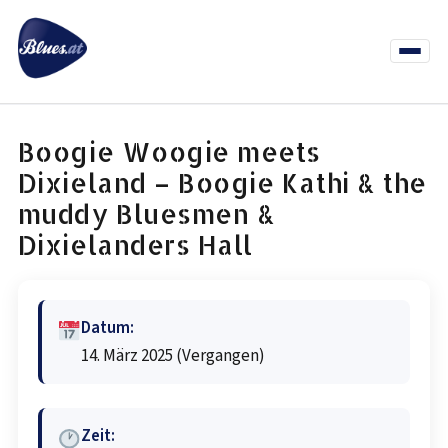
Zum
Inhalt
springen
Menü
öffnen
News
Termine
Info Co
Boogie Woogie meets
Dixieland – Boogie Kathi & the
muddy Bluesmen &
Dixielanders Hall
Datum:
14. März 2025
(Vergangen)
Zeit: