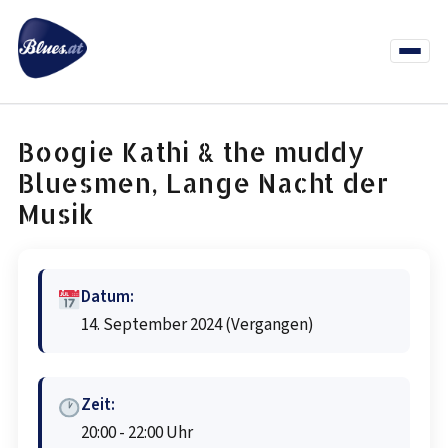
Zum
Inhalt
springen
Menü
öffnen
News
Termine
Info Co
Boogie Kathi & the muddy
Bluesmen, Lange Nacht der
Musik
Datum:
14. September 2024
(Vergangen)
Zeit:
20:00 - 22:00 Uhr