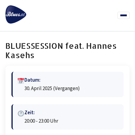
Zum
Inhalt
springen
Menü
öffnen
News
Termine
Info Co
BLUESSESSION feat. Hannes
Kasehs
Datum:
30. April 2025
(Vergangen)
Zeit:
20:00 - 23:00 Uhr