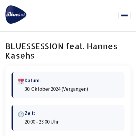
Zum
Inhalt
springen
Menü
öffnen
News
Termine
Info Co
BLUESSESSION feat. Hannes
Kasehs
Datum:
30. Oktober 2024
(Vergangen)
Zeit:
20:00 - 23:00 Uhr