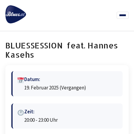
Zum
Inhalt
springen
Menü
öffnen
News
Termine
Info Co
BLUESSESSION feat. Hannes
Kasehs
Datum:
19. Februar 2025
(Vergangen)
Zeit:
20:00 - 23:00 Uhr