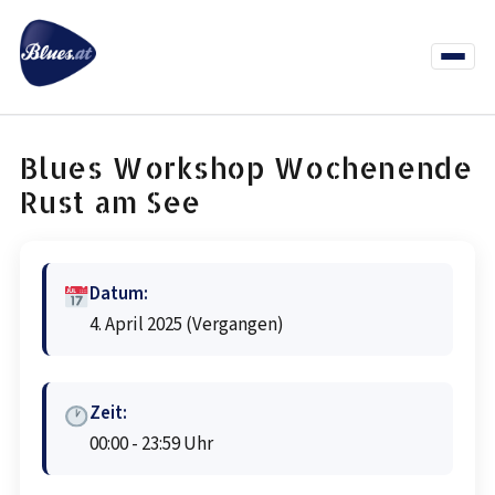
Zum
Inhalt
springen
Menü
öffnen
News
Termine
Info Co
Blues Workshop Wochenende
Rust am See
Datum:
4. April 2025
(Vergangen)
Zeit:
00:00 - 23:59 Uhr