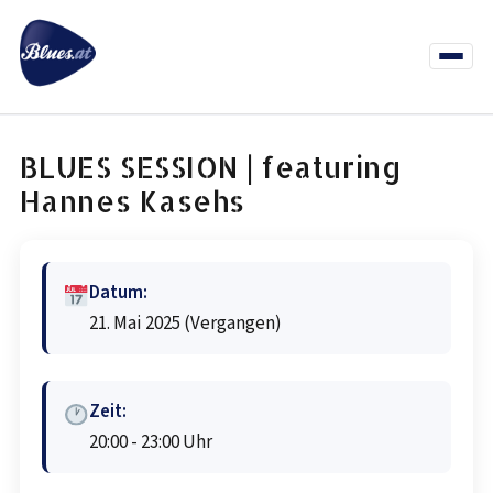
Zum
Inhalt
springen
Menü
öffnen
News
Termine
Info Co
BLUES SESSION | featuring
Hannes Kasehs
Datum:
21. Mai 2025
(Vergangen)
Zeit:
20:00 - 23:00 Uhr