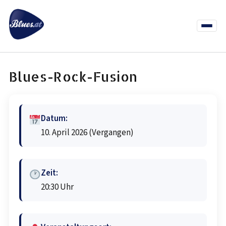
Zum
Inhalt
springen
Menü
öffnen
News
Termine
Info Co
Blues-Rock-Fusion
Datum:
10. April 2026
(Vergangen)
Zeit:
20:30 Uhr