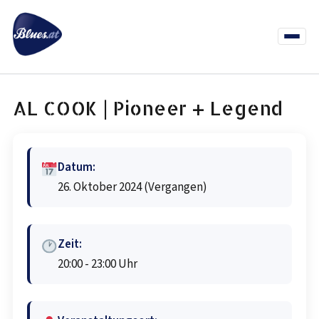
Zum
Inhalt
springen
Menü
öffnen
News
Termine
Info Co
AL COOK | Pioneer + Legend
Datum:
26. Oktober 2024
(Vergangen)
Zeit:
20:00 - 23:00 Uhr