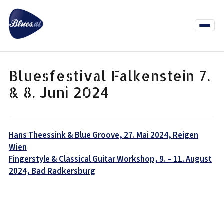
Zum
Inhalt
springen
Menü
öffnen
News
Termine
Info Co
Bluesfestival Falkenstein 7.
& 8. Juni 2024
Beitragsnavigation
Hans Theessink & Blue Groove, 27. Mai 2024, Reigen
Wien
Fingerstyle & Classical Guitar Workshop, 9. – 11. August
2024, Bad Radkersburg