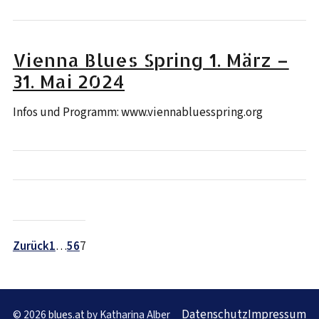
Vienna Blues Spring 1. März –
31. Mai 2024
Infos und Programm: www.viennabluesspring.org
Seitennummerierung
der
Zurück
1
…
5
6
7
Beiträge
Datenschutz
Impressum
© 2026
blues.at
by Katharina Alber