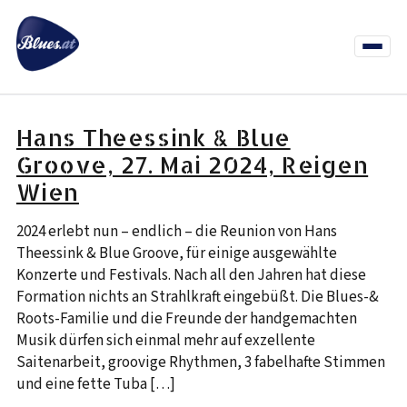
Zum
Inhalt
springen
Menü
öffnen
News
Termine
Info Co
Hans Theessink & Blue
Groove, 27. Mai 2024, Reigen
Wien
2024 erlebt nun – endlich – die Reunion von Hans
Theessink & Blue Groove, für einige ausgewählte
Konzerte und Festivals. Nach all den Jahren hat diese
Formation nichts an Strahlkraft eingebüßt. Die Blues-&
Roots-Familie und die Freunde der handgemachten
Musik dürfen sich einmal mehr auf exzellente
Saitenarbeit, groovige Rhythmen, 3 fabelhafte Stimmen
und eine fette Tuba […]