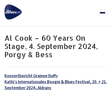
Zum
Inhalt
springen
Menü
öffnen
News
Termine
Info Co
Al Cook – 60 Years On
Stage, 4. September 2024,
Porgy & Bess
Beitragsnavigation
Konzertbericht Grainne Duffy
Kathi’s Internationales Boogie & Blues Festival, 20. + 21.
September 2024, Aldrans