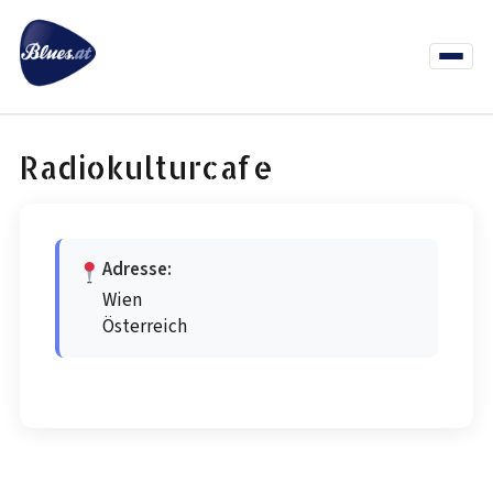
Zum
Inhalt
springen
Menü
öffnen
News
Termine
Info Co
Radiokulturcafe
Adresse:
Wien
Österreich