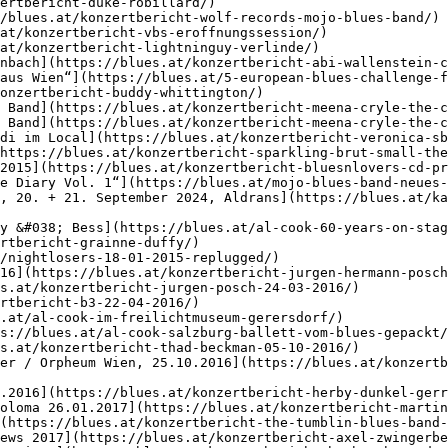
ertbericht-duke-robillard/)

/blues.at/konzertbericht-wolf-records-mojo-blues-band/)

at/konzertbericht-vbs-eroffnungssession/)

at/konzertbericht-lightninguy-verlinde/)

nbach](https://blues.at/konzertbericht-abi-wallenstein-c
aus Wien“](https://blues.at/5-european-blues-challenge-f
onzertbericht-buddy-whittington/)

 Band](https://blues.at/konzertbericht-meena-cryle-the-c
 Band](https://blues.at/konzertbericht-meena-cryle-the-c
di im Local](https://blues.at/konzertbericht-veronica-sb
https://blues.at/konzertbericht-sparkling-brut-small-the
2015](https://blues.at/konzertbericht-bluesnlovers-cd-pr
e Diary Vol. 1“](https://blues.at/mojo-blues-band-neues-
, 20. + 21. September 2024, Aldrans](https://blues.at/ka
y &#038; Bess](https://blues.at/al-cook-60-years-on-stag
rtbericht-grainne-duffy/)

/nightlosers-18-01-2015-replugged/)

16](https://blues.at/konzertbericht-jurgen-hermann-posch
s.at/konzertbericht-jurgen-posch-24-03-2016/)

rtbericht-b3-22-04-2016/)

.at/al-cook-im-freilichtmuseum-gerersdorf/)

s://blues.at/al-cook-salzburg-ballett-vom-blues-gepackt/
s.at/konzertbericht-thad-beckman-05-10-2016/)

er / Orpheum Wien, 25.10.2016](https://blues.at/konzertb
.2016](https://blues.at/konzertbericht-herby-dunkel-gerr
oloma 26.01.2017](https://blues.at/konzertbericht-martin
(https://blues.at/konzertbericht-the-tumblin-blues-band-
ews 2017](https://blues.at/konzertbericht-axel-zwingerbe