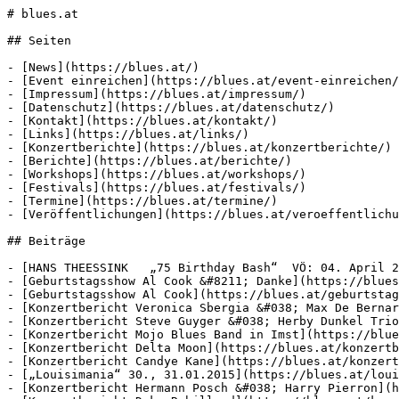
# blues.at

## Seiten

- [News](https://blues.at/)

- [Event einreichen](https://blues.at/event-einreichen/
- [Impressum](https://blues.at/impressum/)

- [Datenschutz](https://blues.at/datenschutz/)

- [Kontakt](https://blues.at/kontakt/)

- [Links](https://blues.at/links/)

- [Konzertberichte](https://blues.at/konzertberichte/)

- [Berichte](https://blues.at/berichte/)

- [Workshops](https://blues.at/workshops/)

- [Festivals](https://blues.at/festivals/)

- [Termine](https://blues.at/termine/)

- [Veröffentlichungen](https://blues.at/veroeffentlichu
## Beiträge

- [HANS THEESSINK   „75 Birthday Bash“  VÖ: 04. April 2
- [Geburtstagsshow Al Cook &#8211; Danke](https://blues
- [Geburtstagsshow Al Cook](https://blues.at/geburtstag
- [Konzertbericht Veronica Sbergia &#038; Max De Bernar
- [Konzertbericht Steve Guyger &#038; Herby Dunkel Trio
- [Konzertbericht Mojo Blues Band in Imst](https://blue
- [Konzertbericht Delta Moon](https://blues.at/konzertb
- [Konzertbericht Candye Kane](https://blues.at/konzert
- [„Louisimania“ 30., 31.01.2015](https://blues.at/loui
- [Konzertbericht Hermann Posch &#038; Harry Pierron](h