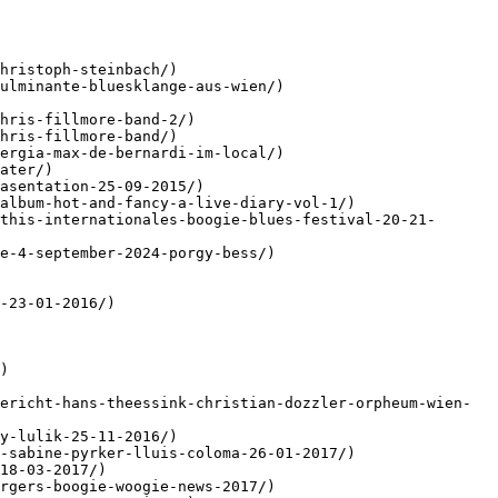
hristoph-steinbach/)

ulminante-bluesklange-aus-wien/)

hris-fillmore-band-2/)

hris-fillmore-band/)

ergia-max-de-bernardi-im-local/)

ater/)

asentation-25-09-2015/)

album-hot-and-fancy-a-live-diary-vol-1/)

this-internationales-boogie-blues-festival-20-21-
e-4-september-2024-porgy-bess/)

-23-01-2016/)

)

ericht-hans-theessink-christian-dozzler-orpheum-wien-
y-lulik-25-11-2016/)

-sabine-pyrker-lluis-coloma-26-01-2017/)

18-03-2017/)

rgers-boogie-woogie-news-2017/)
