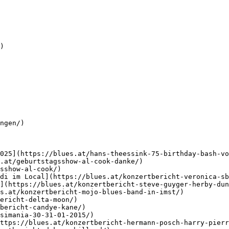
)

ngen/)

025](https://blues.at/hans-theessink-75-birthday-bash-vo
.at/geburtstagsshow-al-cook-danke/)

sshow-al-cook/)

di im Local](https://blues.at/konzertbericht-veronica-sb
](https://blues.at/konzertbericht-steve-guyger-herby-dun
s.at/konzertbericht-mojo-blues-band-in-imst/)

ericht-delta-moon/)

bericht-candye-kane/)

simania-30-31-01-2015/)

ttps://blues.at/konzertbericht-hermann-posch-harry-pierr