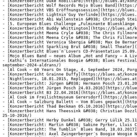
- [Konzertbericht Duke Robillard](https://blues.at/konz
- [Konzertbericht Wolf Records Mojo Blues Band](https:/
- [Konzertbericht VBS Eröffnungssession](https://blues.
- [Konzertbericht Lightnin´Guy Verlinde](https://blues.
- [Konzertbericht Abi Wallenstein &#038; Christoph Stei
- [5. European Blues Challenge „Fulminante Bluesklänge 
- [Konzertbericht Buddy Whittington](https://blues.at/k
- [Konzertbericht Meena Cryle &#038; The Chris Fillmore
- [Konzertbericht Meena Cryle &#038; The Chris Fillmore
- [Konzertbericht Veronica Sbergia &#038; Max De Bernar
- [Konzertbericht Sparkling Brut &#038; Small Theater](
- [Konzertbericht Blues´n´Lovers CD-Präsentation 25.09.
- [Mojo Blues Band – neues Album „Hot and Fancy – A Liv
- [Kathi’s Internationales Boogie &#038; Blues Festival
september-2024-aldrans/)

- [Al Cook – 60 Years On Stage, 4. September 2024, Porg
- [Konzertbericht Grainne Duffy](https://blues.at/konze
- [Nightlosers, 18.01.2015, Replugged](https://blues.at
- [Konzertbericht: Jürgen &#038; Hermann Posch 23.01.20
- [Konzertbericht Jürgen Posch 24.03.2016](https://blue
- [Konzertbericht B3 22.04.2016](https://blues.at/konze
- [Al Cook im Freilichtmuseum Gerersdorf](https://blues
- [Al Cook – Salzburg Ballett – Vom Blues gepackt](http
- [Konzertbericht Thad Beckman 05.10.2016](https://blue
- [Konzertbericht Hans Theessink &#038; Christian Dozzl
25-10-2016/)

- [Konzertbericht Herby Dunkel &#038; Gerry Lülik 25.11
- [Konzertbericht: Martin &#038; Sabine Pyrker, Lluis C
- [Konzertbericht: The Tumblin´ Blues Band, 18.03.2017]
- [Konzertbericht: Axel Zwingerberger´s Boogie Woogie N