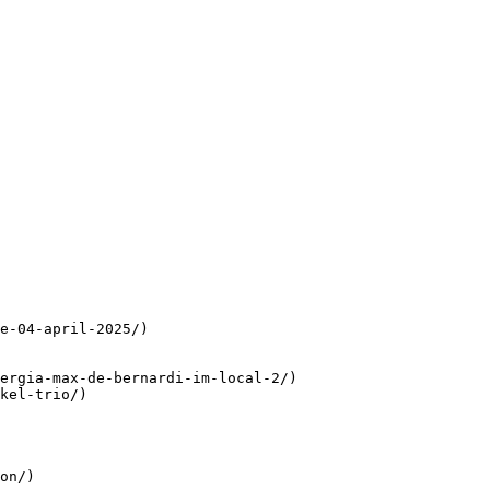
e-04-april-2025/)

ergia-max-de-bernardi-im-local-2/)

kel-trio/)

on/)
